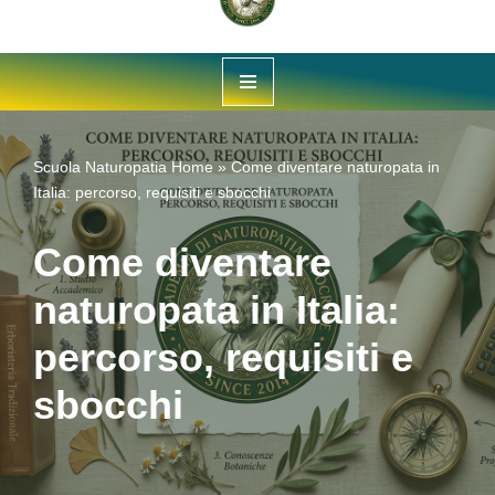
Vai
al
contenuto
Scuola Naturopatia
Home
»
Come diventare naturopata in
Italia: percorso, requisiti e sbocchi
Come diventare
naturopata in Italia:
percorso, requisiti e
sbocchi