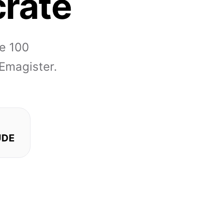
crate
re 100
 Emagister.
UDE