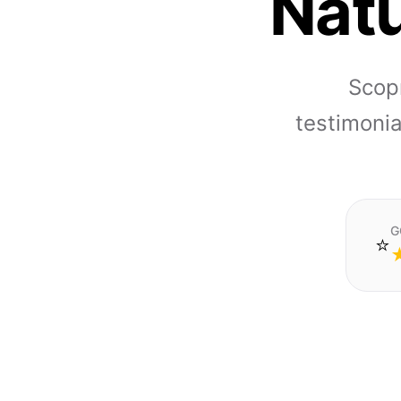
Natu
Scopr
testimonia
G
⭐