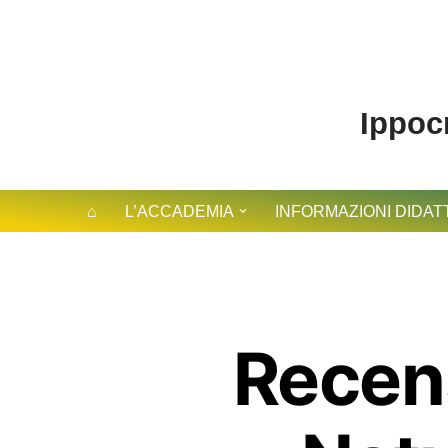
contenuto
Vai
al
contenuto
Ippocr
⌂
L’ACCADEMIA
INFORMAZIONI DIDAT
Recens