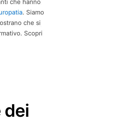
tanti che hanno
uropatia
. Siamo
ostrano che si
rmativo. Scopri
 dei