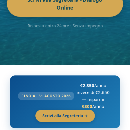
Online
Risposta entro 24 ore · Senza impegno
€2.350
/anno
invece di €2.650
FINO AL 31 AGOSTO 2026
— risparmi
€300
/anno
Scrivi alla Segreteria →