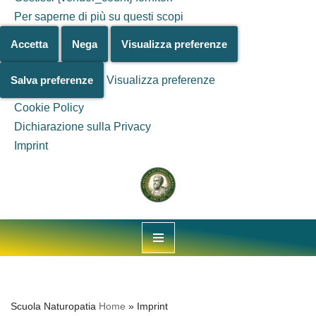
Per saperne di più su questi scopi
Accetta
Nega
Visualizza preferenze
Salva preferenze
Visualizza preferenze
Cookie Policy
Dichiarazione sulla Privacy
Salta al
Imprint
contenuto
Vai
al
contenuto
Scuola Naturopatia
Home
»
Imprint