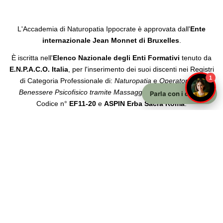
L'Accademia di Naturopatia Ippocrate è approvata dall'
Ente
internazionale Jean Monnet di Bruxelles
.
È iscritta nell'
Elenco Nazionale degli Enti Formativi
tenuto da
E.N.P.A.C.O. Italia
, per l'inserimento dei suoi discenti nei Registri
1
di Categoria Professionale di:
Naturopatia
e
Operatore del
Benessere Psicofisico tramite Massaggio Bionaturale
con il
Parla con i docenti
Codice n°
EF11-20
e
ASPIN Erba Sacra Roma
.
Accademia Ippocrate S.R.L.
Sede Legale: Via Paganino da Sarzana 4b — 19038 Sarzana
(SP)
P.IVA: 01554220119 — Numero REA: SP-234453
© 2014–2026 Accademia Ippocrate S.R.L. — Tutti i diritti riservati