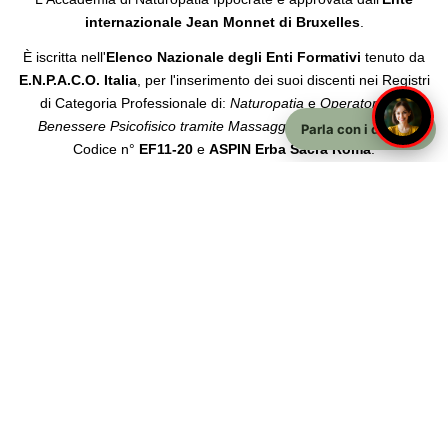
internazionale Jean Monnet di Bruxelles
.
È iscritta nell'
Elenco Nazionale degli Enti Formativi
tenuto da
E.N.P.A.C.O. Italia
, per l'inserimento dei suoi discenti nei Registri
1
di Categoria Professionale di:
Naturopatia
e
Operatore del
Benessere Psicofisico tramite Massaggio Bionaturale
con il
Parla con i docenti
Codice n°
EF11-20
e
ASPIN Erba Sacra Roma
.
Accademia Ippocrate S.R.L.
Sede Legale: Via Paganino da Sarzana 4b — 19038 Sarzana
(SP)
P.IVA: 01554220119 — Numero REA: SP-234453
© 2014–2026 Accademia Ippocrate S.R.L. — Tutti i diritti riservati
Ippocrate®
è un marchio registrato di proprietà di
Andrea Bologna
.