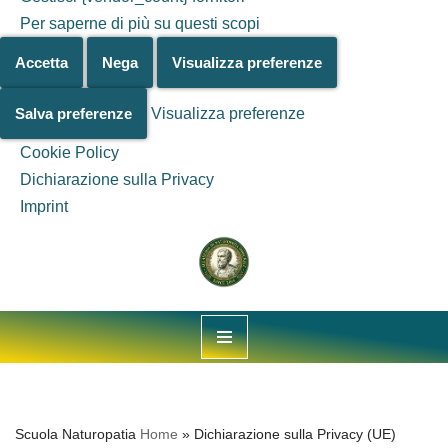
Per saperne di più su questi scopi
Accetta
Nega
Visualizza preferenze
Salva preferenze
Visualizza preferenze
Cookie Policy
Dichiarazione sulla Privacy
Salta al
Imprint
contenuto
Vai
al
contenuto
Scuola Naturopatia
Home
»
Dichiarazione sulla Privacy (UE)