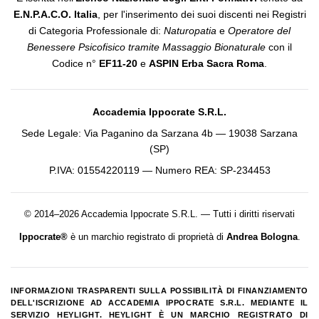
E.N.P.A.C.O. Italia
, per l'inserimento dei suoi discenti nei Registri
di Categoria Professionale di:
Naturopatia
e
Operatore del
Benessere Psicofisico tramite Massaggio Bionaturale
con il
Codice n°
EF11-20
e
ASPIN Erba Sacra Roma
.
Accademia Ippocrate S.R.L.
Sede Legale: Via Paganino da Sarzana 4b — 19038 Sarzana
(SP)
P.IVA: 01554220119 — Numero REA: SP-234453
© 2014–2026 Accademia Ippocrate S.R.L. — Tutti i diritti riservati
Ippocrate®
è un marchio registrato di proprietà di
Andrea Bologna
.
INFORMAZIONI TRASPARENTI SULLA POSSIBILITÀ DI FINANZIAMENTO
DELL'ISCRIZIONE AD ACCADEMIA IPPOCRATE S.R.L. MEDIANTE IL
SERVIZIO HEYLIGHT. HEYLIGHT È UN MARCHIO REGISTRATO DI