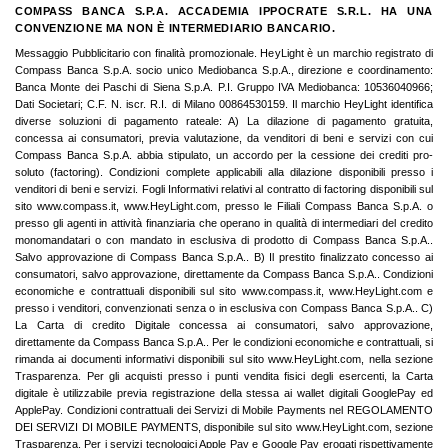
COMPASS BANCA S.P.A. ACCADEMIA IPPOCRATE S.R.L. HA UNA
CONVENZIONE MA NON È INTERMEDIARIO BANCARIO.
Messaggio Pubblicitario con finalità promozionale. HeyLight è un marchio registrato di
Compass Banca S.p.A. socio unico Mediobanca S.p.A., direzione e coordinamento:
Banca Monte dei Paschi di Siena S.p.A. P.I. Gruppo IVA Mediobanca: 10536040966;
Dati Societari; C.F. N. iscr. R.I. di Milano 00864530159. Il marchio HeyLight identifica
diverse soluzioni di pagamento rateale: A) La dilazione di pagamento gratuita,
concessa ai consumatori, previa valutazione, da venditori di beni e servizi con cui
Compass Banca S.p.A. abbia stipulato, un accordo per la cessione dei crediti pro-
soluto (factoring). Condizioni complete applicabili alla dilazione disponibili presso i
venditori di beni e servizi. Fogli Informativi relativi al contratto di factoring disponibili sul
sito www.compass.it, www.HeyLight.com, presso le Filiali Compass Banca S.p.A. o
presso gli agenti in attività finanziaria che operano in qualità di intermediari del credito
monomandatari o con mandato in esclusiva di prodotto di Compass Banca S.p.A..
Salvo approvazione di Compass Banca S.p.A.. B) Il prestito finalizzato concesso ai
consumatori, salvo approvazione, direttamente da Compass Banca S.p.A.. Condizioni
economiche e contrattuali disponibili sul sito www.compass.it, www.HeyLight.com e
presso i venditori, convenzionati senza o in esclusiva con Compass Banca S.p.A.. C)
La Carta di credito Digitale concessa ai consumatori, salvo approvazione,
direttamente da Compass Banca S.p.A.. Per le condizioni economiche e contrattuali, si
rimanda ai documenti informativi disponibili sul sito www.HeyLight.com, nella sezione
Trasparenza. Per gli acquisti presso i punti vendita fisici degli esercenti, la Carta
digitale è utilizzabile previa registrazione della stessa ai wallet digitali GooglePay ed
ApplePay. Condizioni contrattuali dei Servizi di Mobile Payments nel REGOLAMENTO
DEI SERVIZI DI MOBILE PAYMENTS, disponibile sul sito www.HeyLight.com, sezione
Trasparenza. Per i servizi tecnologici Apple Pay e Google Pay erogati rispettivamente