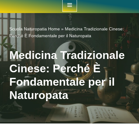
contenuto
Scuola Naturopatia
Home
»
Medicina Tradizionale Cinese:
Perché È Fondamentale per il Naturopata
Medicina Tradizionale
Cinese: Perché È
Fondamentale per il
Naturopata