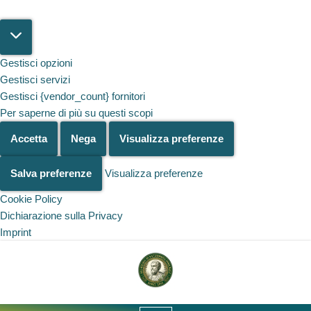
Gestisci opzioni
Gestisci servizi
Gestisci {vendor_count} fornitori
Per saperne di più su questi scopi
Accetta
Nega
Visualizza preferenze
Salva preferenze
Visualizza preferenze
Cookie Policy
Dichiarazione sulla Privacy
Imprint
Salta al
contenuto
Vai
al