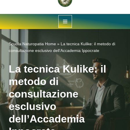
Vai
al
contenuto
Scuola Naturopatia
Home
»
La tecnica Kulike: il metodo di
consultazione esclusivo dell’Accademia Ippocrate
La tecnica Kulike: il
metodo di
consultazione
esclusivo
dell’Accademia