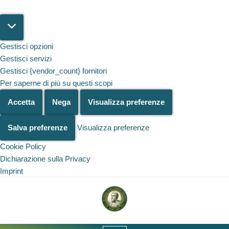
Gestisci opzioni
Gestisci servizi
Gestisci {vendor_count} fornitori
Per saperne di più su questi scopi
Accetta
Nega
Visualizza preferenze
Salva preferenze
Visualizza preferenze
Cookie Policy
Dichiarazione sulla Privacy
Imprint
Salta al
contenuto
Vai
al