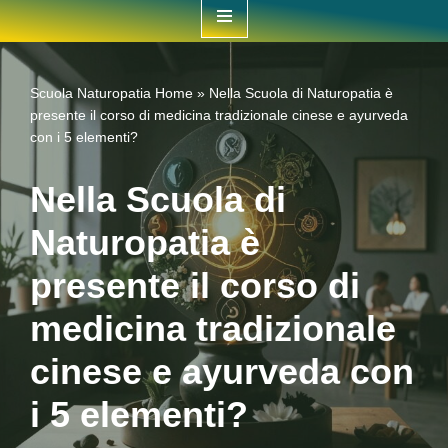
contenuto
Scuola Naturopatia
Home
»
Nella Scuola di Naturopatia è
presente il corso di medicina tradizionale cinese e ayurveda
con i 5 elementi?
Nella Scuola di
Naturopatia è
presente il corso di
medicina tradizionale
cinese e ayurveda con
i 5 elementi?