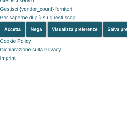
Gestisci servizi
Gestisci {vendor_count} fornitori
Per saperne di più su questi scopi
Accetta
Nega
Visualizza preferenze
Salva pr
Cookie Policy
Dichiarazione sulla Privacy
Imprint
Salta al
contenuto
Vai
al
contenuto