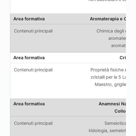
le
Aromaterapia e Oli Es
Chimica degli oli es
aromaterapia 
aromaterapia
Cristall
Proprietà fisiche e sim
cristalli per le 5 Logge,
Maestro, griglie e g
Anamnesi Naturo
Colloquio 
Semeiotica della
iridologia, semeiotica d