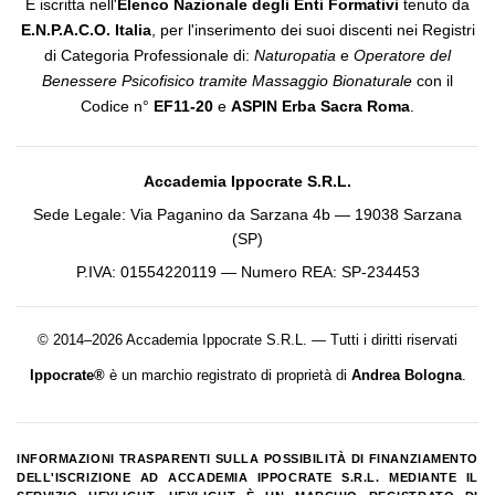
È iscritta nell'
Elenco Nazionale degli Enti Formativi
tenuto da
E.N.P.A.C.O. Italia
, per l'inserimento dei suoi discenti nei Registri
di Categoria Professionale di:
Naturopatia
e
Operatore del
Benessere Psicofisico tramite Massaggio Bionaturale
con il
Codice n°
EF11-20
e
ASPIN Erba Sacra Roma
.
Accademia Ippocrate S.R.L.
Sede Legale: Via Paganino da Sarzana 4b — 19038 Sarzana
(SP)
P.IVA: 01554220119 — Numero REA: SP-234453
© 2014–2026 Accademia Ippocrate S.R.L. — Tutti i diritti riservati
Ippocrate®
è un marchio registrato di proprietà di
Andrea Bologna
.
INFORMAZIONI TRASPARENTI SULLA POSSIBILITÀ DI FINANZIAMENTO
DELL'ISCRIZIONE AD ACCADEMIA IPPOCRATE S.R.L. MEDIANTE IL