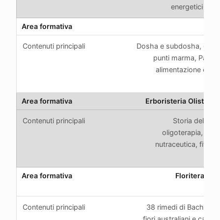
energetici degl
A
Dosha e subdosha, dhatu
punti marma, Panch
alimentazione e m
ay
Erboristeria Olistica 
Storia dell’erbo
oligoterapia, mico
nutraceutica, fitote
a
Floriterapia 
Vibr
38 rimedi di Bach, fior
fiori australiani e califor