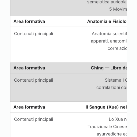
semeiotica auricolare, bi
5 Movimenti 
Anatomia e Fisiologia I
Anatomia scientifica di 
apparati, anatomia ene
correlazioni 
ene
I Ching — Libro dei M
Sistema I Chin
correlazioni con Ay
flo
Il Sangue (Xue) nella tr
Lo Xue nella 
Tradizionale Cinese, cor
ayurvediche ed epi