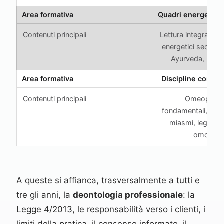
Quadri energetici i
Lettura integrata d
energetici secon
Ayurveda, per 
Discipline compl
Omeopatia: 
fondamentali, costi
miasmi, legge di
omotossi
A queste si affianca, trasversalmente a tutti e
tre gli anni, la
deontologia professionale
: la
Legge 4/2013, le responsabilità verso i clienti, i
limiti della pratica, il consenso informato, il