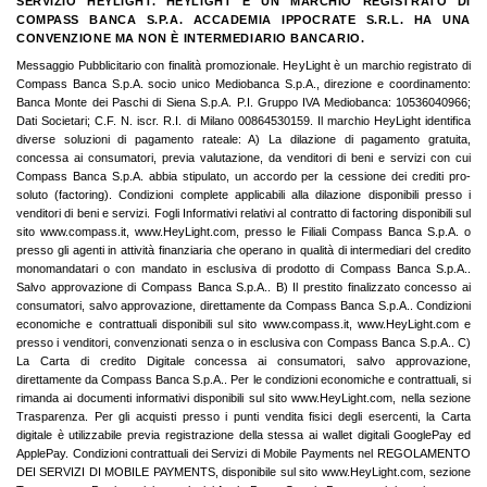
SERVIZIO HEYLIGHT. HEYLIGHT È UN MARCHIO REGISTRATO DI
COMPASS BANCA S.P.A. ACCADEMIA IPPOCRATE S.R.L. HA UNA
CONVENZIONE MA NON È INTERMEDIARIO BANCARIO.
Messaggio Pubblicitario con finalità promozionale. HeyLight è un marchio registrato di
Compass Banca S.p.A. socio unico Mediobanca S.p.A., direzione e coordinamento:
Banca Monte dei Paschi di Siena S.p.A. P.I. Gruppo IVA Mediobanca: 10536040966;
Dati Societari; C.F. N. iscr. R.I. di Milano 00864530159. Il marchio HeyLight identifica
diverse soluzioni di pagamento rateale: A) La dilazione di pagamento gratuita,
concessa ai consumatori, previa valutazione, da venditori di beni e servizi con cui
Compass Banca S.p.A. abbia stipulato, un accordo per la cessione dei crediti pro-
soluto (factoring). Condizioni complete applicabili alla dilazione disponibili presso i
venditori di beni e servizi. Fogli Informativi relativi al contratto di factoring disponibili sul
sito www.compass.it, www.HeyLight.com, presso le Filiali Compass Banca S.p.A. o
presso gli agenti in attività finanziaria che operano in qualità di intermediari del credito
monomandatari o con mandato in esclusiva di prodotto di Compass Banca S.p.A..
Salvo approvazione di Compass Banca S.p.A.. B) Il prestito finalizzato concesso ai
consumatori, salvo approvazione, direttamente da Compass Banca S.p.A.. Condizioni
economiche e contrattuali disponibili sul sito www.compass.it, www.HeyLight.com e
presso i venditori, convenzionati senza o in esclusiva con Compass Banca S.p.A.. C)
La Carta di credito Digitale concessa ai consumatori, salvo approvazione,
direttamente da Compass Banca S.p.A.. Per le condizioni economiche e contrattuali, si
rimanda ai documenti informativi disponibili sul sito www.HeyLight.com, nella sezione
Trasparenza. Per gli acquisti presso i punti vendita fisici degli esercenti, la Carta
digitale è utilizzabile previa registrazione della stessa ai wallet digitali GooglePay ed
ApplePay. Condizioni contrattuali dei Servizi di Mobile Payments nel REGOLAMENTO
DEI SERVIZI DI MOBILE PAYMENTS, disponibile sul sito www.HeyLight.com, sezione