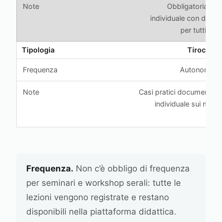
Obbligatoria. Tu
individuale con docent
per tutti e tr
Tirocinio 
Autonomo, fl
Casi pratici documentati 
individuale sui materi
pia
Frequenza.
Non c’è obbligo di frequenza
per seminari e workshop serali: tutte le
lezioni vengono registrate e restano
disponibili nella piattaforma didattica.