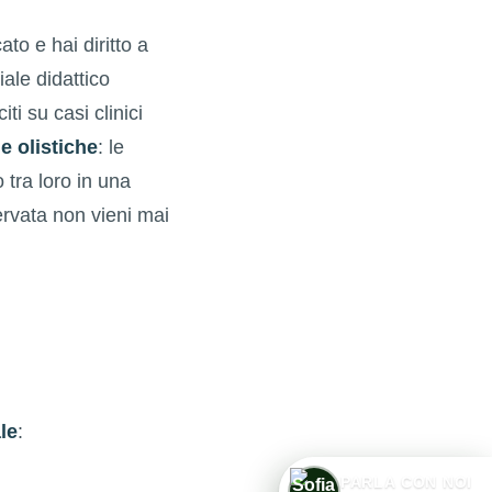
to e hai diritto a
ale didattico
ti su casi clinici
e olistiche
: le
tra loro in una
ervata non vieni mai
le
:
PARLA CON NOI