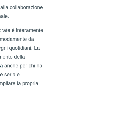
 alla collaborazione
nale.
rate è interamente
 comodamente da
gni quotidiani. La
omento della
na
anche per chi ha
e seria e
pliare la propria