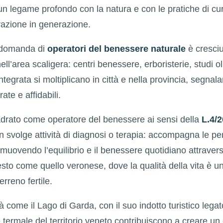
 legame profondo con la natura e con le pratiche di cur
azione in generazione.
a domanda di
operatori del benessere naturale
è cresci
ell’area scaligera: centri benessere, erboristerie, studi oli
integrata si moltiplicano in città e nella provincia, segna
ate e affidabili.
adrato come operatore del benessere ai sensi della
L.4/
on svolge attività di diagnosi o terapia: accompagna le p
muovendo l’equilibrio e il benessere quotidiano attravers
testo come quello veronese, dove la qualità della vita è un
erreno fertile.
à come il Lago di Garda, con il suo indotto turistico lega
ne termale del territorio veneto contribuiscono a creare un