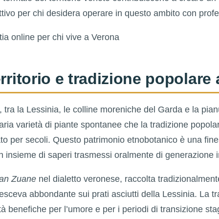
ttivo per chi desidera operare in questo ambito con profe
erritorio e tradizione popolare
e, tra la Lessinia, le colline moreniche del Garda e la pian
aria varietà di piante spontanee che la tradizione popola
ato per secoli. Questo patrimonio etnobotanico è una fines
n insieme di saperi trasmessi oralmente di generazione 
san Zuane
nel dialetto veronese, raccolta tradizionalmente
esceva abbondante sui prati asciutti della Lessinia. La t
età benefiche per l’umore e per i periodi di transizione sta