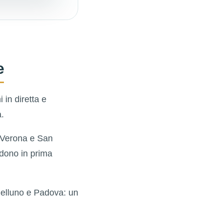
e
 in diretta e
.
i Verona e San
ndono in prima
Belluno e Padova: un