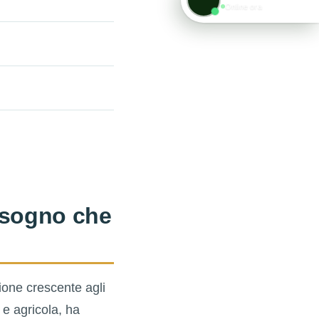
Online ora
isogno che
ione crescente agli
e e agricola, ha