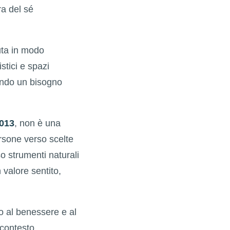
a del sé
uta in modo
stici e spazi
lando un bisogno
2013
, non è una
ersone verso scelte
o strumenti naturali
 valore sentito,
to al benessere e al
 contesto