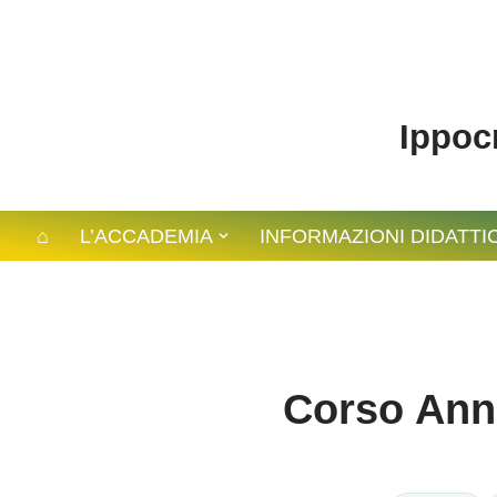
contenuto
Vai
al
Ippocr
contenuto
⌂
L’ACCADEMIA
INFORMAZIONI DIDATTI
Corso Annu