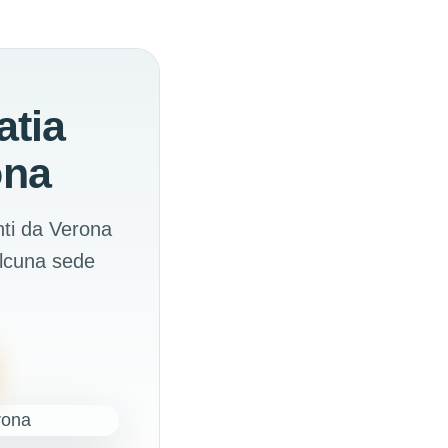
atia
ona
nti da Verona
alcuna sede