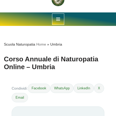
Vai
al
contenuto
Scuola Naturopatia
Home
»
Umbria
Corso Annuale di Naturopatia
Online – Umbria
Facebook
WhatsApp
LinkedIn
X
Condividi:
Email