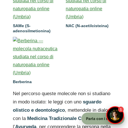
SAMe (S-
NAC (N-acetilcisteina)
adenosilmetionina)
Berberina
Nel percorso queste molecole non si studiano
in modo isolato: le leggi con uno
sguardo
olistico e deontologico
, mettendole in dialogo
1
con la
Medicina Tradizionale Cinese
e
Parla con i docenti
l’
Ayurveda
, per comprendere la persona nella