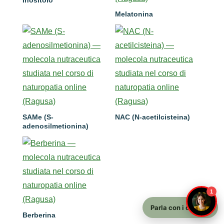
Melatonina
SAMe (S-
NAC (N-acetilcisteina)
adenosilmetionina)
1
Parla con i docenti
Berberina