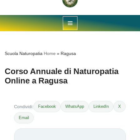
Vai
al
contenuto
Scuola Naturopatia
Home
»
Ragusa
Corso Annuale di Naturopatia
Online a Ragusa
Facebook
WhatsApp
LinkedIn
X
Condividi:
Email