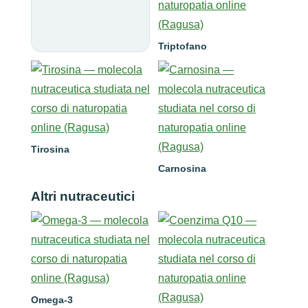
Triptofano
Tirosina
Carnosina
Altri nutraceutici
Omega-3