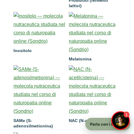
Probiotici (fermenti
lattici)
Inositolo
Melatonina
1
SAMe (S-
NAC (N-acetilcisteina)
Parla con i docenti
adenosilmetionina)