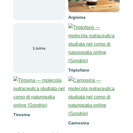
Arginina
Lisina
Triptofano
Tirosina
Carnosina