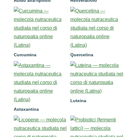
Acido alfa-lipoico
Resveratrolo
Curcumina
Quercetina
Luteina
Astaxantina