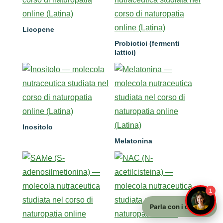
Licopene
Probiotici (fermenti
lattici)
Inositolo
Melatonina
1
Parla con i docenti