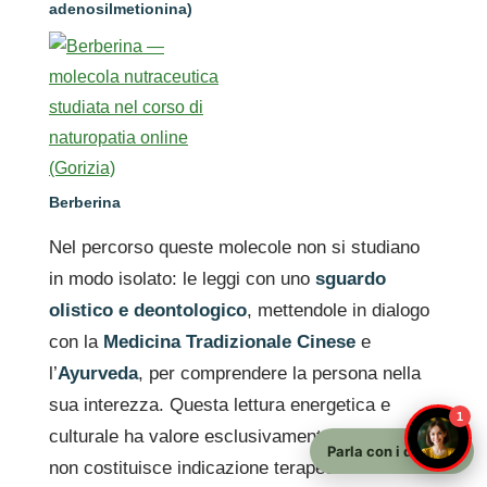
adenosilmetionina)
Berberina
Nel percorso queste molecole non si studiano
in modo isolato: le leggi con uno
sguardo
olistico e deontologico
, mettendole in dialogo
con la
Medicina Tradizionale Cinese
e
l’
Ayurveda
, per comprendere la persona nella
sua interezza. Questa lettura energetica e
1
culturale ha valore esclusivamente didattico e
Parla con i docenti
non costituisce indicazione terapeutica.