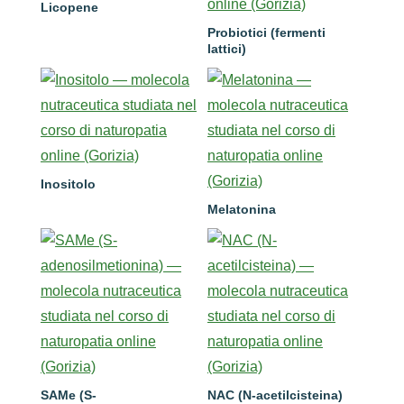
Licopene
Probiotici (fermenti
lattici)
Inositolo
Melatonina
SAMe (S-
NAC (N-acetilcisteina)