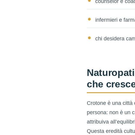
counselor e coa
infermieri e farm
chi desidera cam
Naturopati
che cresc
Crotone è una città 
persona: non è un ca
attribuiva all’equili
Questa eredità cultur