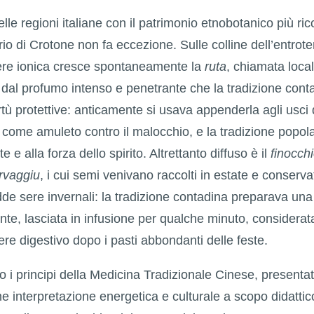
lle regioni italiane con il patrimonio etnobotanico più r
torio di Crotone non fa eccezione. Sulle colline dell’entrot
iere ionica cresce spontaneamente la
ruta
, chiamata loc
 dal profumo intenso e penetrante che la tradizione cont
irtù protettive: anticamente si usava appenderla agli usci
come amuleto contro il malocchio, e la tradizione popola
 e alla forza dello spirito. Altrettanto diffuso è il
finocchi
arvaggiu
, i cui semi venivano raccolti in estate e conserva
redde sere invernali: la tradizione contadina preparava una
ente, lasciata in infusione per qualche minuto, considerat
re digestivo dopo i pasti abbondanti delle feste.
o i principi della Medicina Tradizionale Cinese, presenta
interpretazione energetica e culturale a scopo didattico,