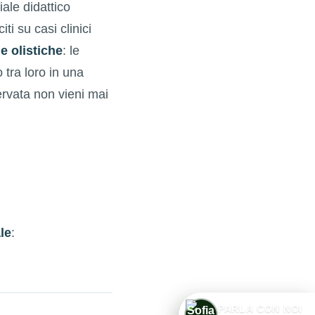
ale didattico
ti su casi clinici
e olistiche
: le
tra loro in una
ervata non vieni mai
le
:
1
PARLA CON NOI