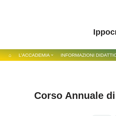
contenuto
Vai
al
Ippocr
contenuto
⌂
L’ACCADEMIA
INFORMAZIONI DIDATTI
Corso Annuale di