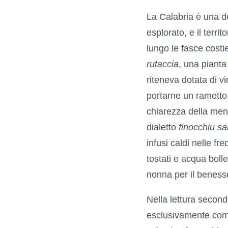
La Calabria è una de
esplorato, e il terri
lungo le fasce cost
rutaccia
, una pianta
riteneva dotata di v
portarne un rametto 
chiarezza della mente
dialetto
finocchiu s
infusi caldi nelle f
tostati e acqua boll
nonna per il benesse
Nella lettura second
esclusivamente come 