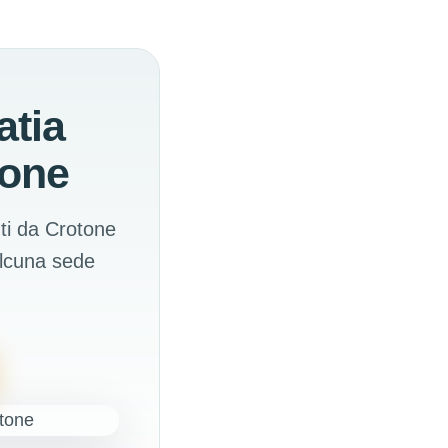
atia
tone
nti da Crotone
alcuna sede