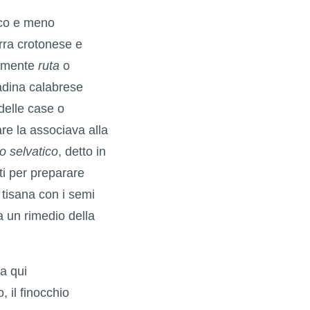
icco e meno
erra crotonese e
almente
ruta
o
adina calabrese
 delle case o
re la associava alla
o selvatico
, detto in
ti per preparare
 tisana con i semi
a un rimedio della
ta qui
 il finocchio