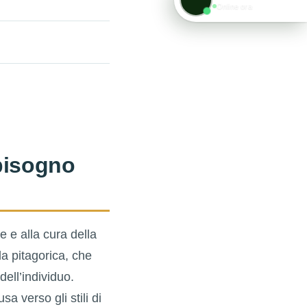
Online ora
bisogno
e e alla cura della
a pitagorica, che
dell’individuo.
sa verso gli stili di