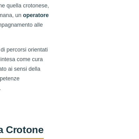
ome quella crotonese,
 umana, un
operatore
ompagnamento alle
i percorsi orientati
e intesa come cura
to ai sensi della
mpetenze
.
 a Crotone