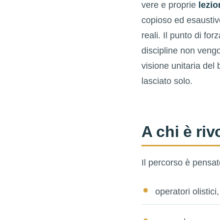
vere e proprie
lezio
copioso ed esaustivo 
reali. Il punto di for
discipline non vengo
visione unitaria del
lasciato solo.
A chi è riv
Il percorso è pensa
operatori olistic