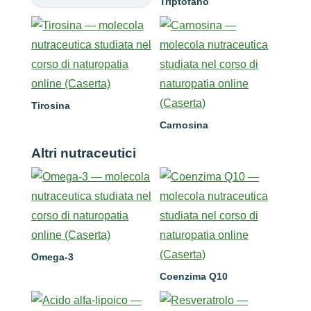
Triptofano
Tirosina
Carnosina
Altri nutraceutici
Omega-3
Coenzima Q10