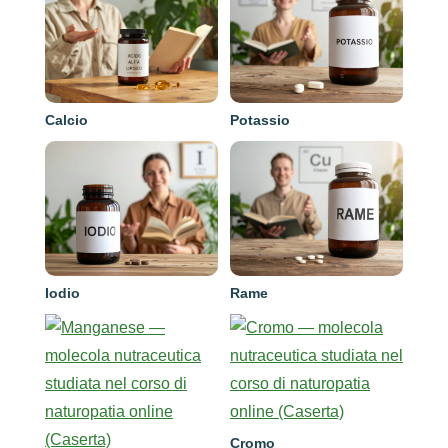
Calcio
Potassio
Iodio
Rame
Cromo