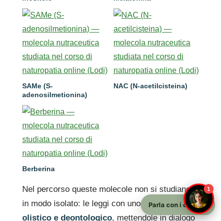
SAMe (S-
NAC (N-acetilcisteina)
adenosilmetionina)
Berberina
Nel percorso queste molecole non si studiano
1
in modo isolato: le leggi con uno
sguardo
Parla con i docenti
olistico e deontologico
, mettendole in dialogo