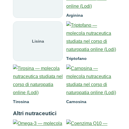
Arginina
Lisina
Triptofano
Tirosina
Carnosina
Altri nutraceutici