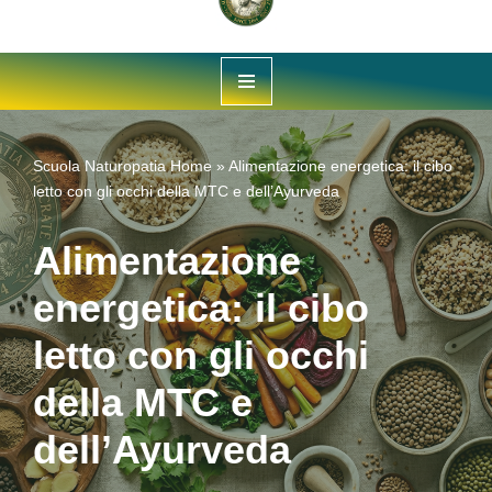
Vai
al
contenuto
Scuola Naturopatia
Home
»
Alimentazione energetica: il cibo
letto con gli occhi della MTC e dell’Ayurveda
Alimentazione
energetica: il cibo
letto con gli occhi
della MTC e
dell’Ayurveda